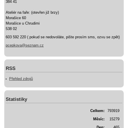
384 41
Ateliér na faře: (otevřen již brzy)
Morašice 60
Morašice u Chrudimi
538 02
603 592 220 ( pokud se nedovoláte, pište prosím sms, ozvu se zpět)
pcepkova@seznam.cz
RSS
Přehled zdrojů
Statistiky
Celkem:
793919
Měsíc:
15279
Den:
465