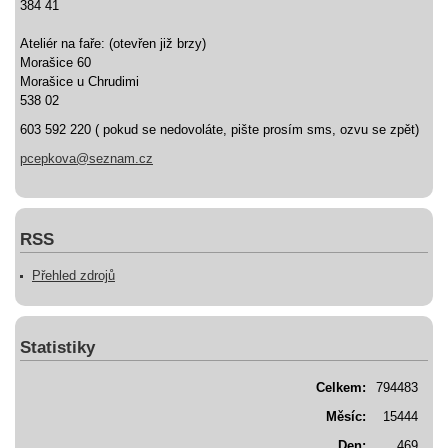
384 41
Ateliér na faře: (otevřen již brzy)
Morašice 60
Morašice u Chrudimi
538 02
603 592 220 ( pokud se nedovoláte, pište prosím sms, ozvu se zpět)
pcepkova@seznam.cz
RSS
Přehled zdrojů
Statistiky
Celkem:
794483
Měsíc:
15444
Den:
469