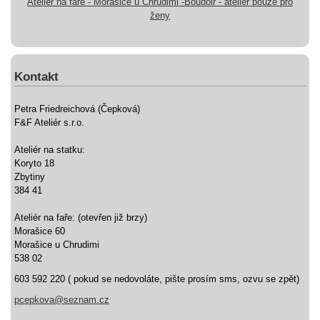
Ateliér na faře - Morašice u Chrudimi -Boudoir - ateliér pouze pro
ženy
Kontakt
Petra Friedreichová (Čepková)
F&F Ateliér s.r.o.
Ateliér na statku:
Koryto 18
Zbytiny
384 41
Ateliér na faře: (otevřen již brzy)
Morašice 60
Morašice u Chrudimi
538 02
603 592 220 ( pokud se nedovoláte, pište prosím sms, ozvu se zpět)
pcepkova@seznam.cz