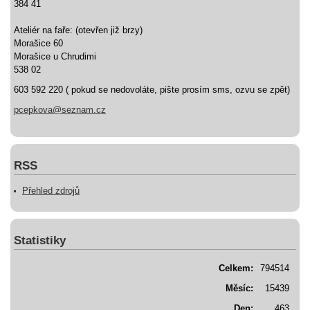
384 41
Ateliér na faře: (otevřen již brzy)
Morašice 60
Morašice u Chrudimi
538 02
603 592 220 ( pokud se nedovoláte, pište prosím sms, ozvu se zpět)
pcepkova@seznam.cz
RSS
Přehled zdrojů
Statistiky
Celkem:
794514
Měsíc:
15439
Den:
463