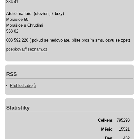
384 41
Ateliér na faře: (otevřen již brzy)
Morašice 60
Morašice u Chrudimi
538 02
603 592 220 ( pokud se nedovoláte, pište prosím sms, ozvu se zpět)
pcepkova@seznam.cz
RSS
Přehled zdrojů
Statistiky
Celkem:
795293
Měsíc:
15521
Den:
432