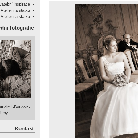
vatební inspirace
 Ateliér na statku
 Ateliér na statku
dní fotografie
hrudimi -Boudoir -
 ženy
Kontakt