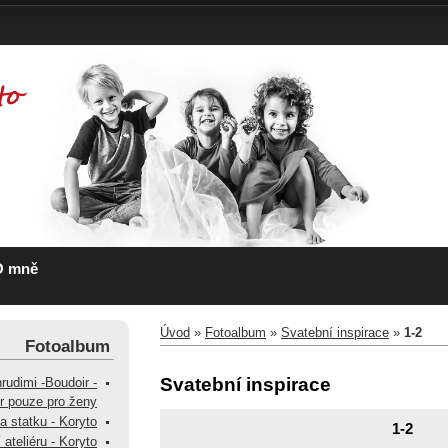
O mně
Úvod
»
Fotoalbum
»
Svatební inspirace
»
1-2
Fotoalbum
Svatební inspirace
hrudimi -Boudoir -
ér pouze pro ženy
na statku - Koryto
1-2
 ateliéru - Koryto