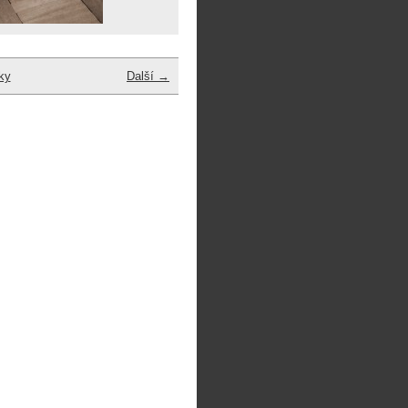
ky
Další →