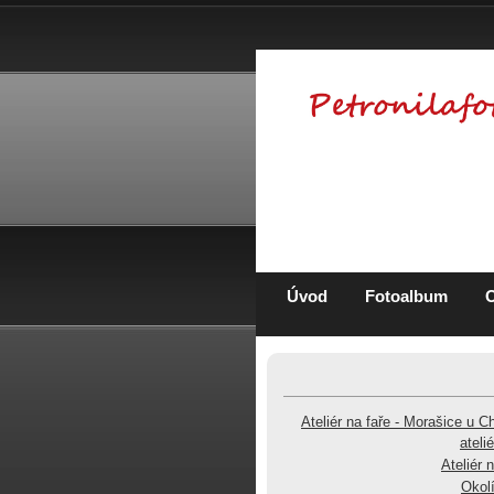
Úvod
Fotoalbum
Ateliér na faře - Morašice u C
ateli
Ateliér 
Okolí