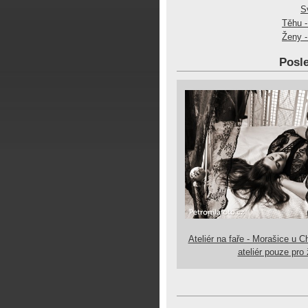
S
Těhu -
Ženy -
Posle
Ateliér na faře - Morašice u C
ateliér pouze pro