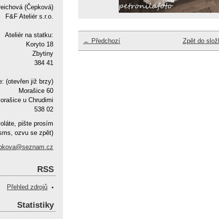
reichová (Čepková)
F&F Ateliér s.r.o.
Ateliér na statku:
← Předchozí
Zpět do slož
Koryto 18
Zbytiny
384 41
e: (otevřen již brzy)
Morašice 60
orašice u Chrudimi
538 02
oláte, pište prosím
sms, ozvu se zpět)
pkova@seznam.cz
RSS
Přehled zdrojů
Statistiky