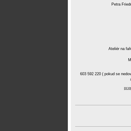
Petra Fried
Ateliér na fař
M
603 592 220 ( pokud se nedov
pce