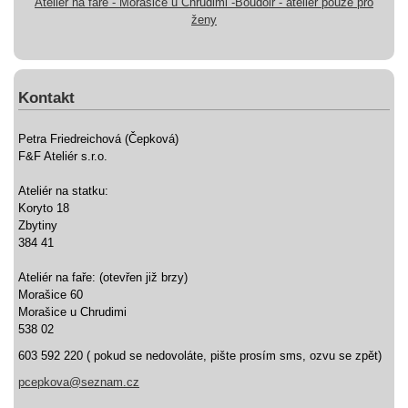
Ateliér na faře - Morašice u Chrudimi -Boudoir - ateliér pouze pro
ženy
Kontakt
Petra Friedreichová (Čepková)
F&F Ateliér s.r.o.
Ateliér na statku:
Koryto 18
Zbytiny
384 41
Ateliér na faře: (otevřen již brzy)
Morašice 60
Morašice u Chrudimi
538 02
603 592 220 ( pokud se nedovoláte, pište prosím sms, ozvu se zpět)
pcepkova@seznam.cz