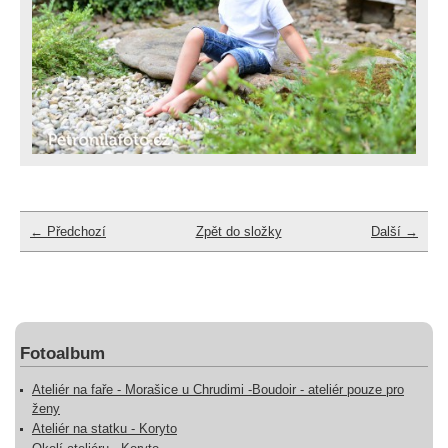
← Předchozí
Zpět do složky
Další →
Fotoalbum
Ateliér na faře - Morašice u Chrudimi -Boudoir - ateliér pouze pro
ženy
Ateliér na statku - Koryto