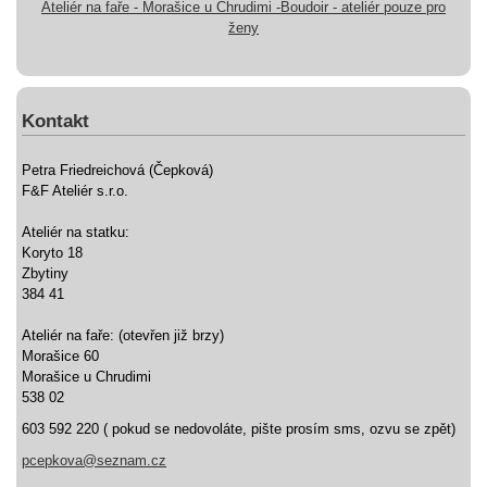
Ateliér na faře - Morašice u Chrudimi -Boudoir - ateliér pouze pro
ženy
Kontakt
Petra Friedreichová (Čepková)
F&F Ateliér s.r.o.
Ateliér na statku:
Koryto 18
Zbytiny
384 41
Ateliér na faře: (otevřen již brzy)
Morašice 60
Morašice u Chrudimi
538 02
603 592 220 ( pokud se nedovoláte, pište prosím sms, ozvu se zpět)
pcepkova@seznam.cz