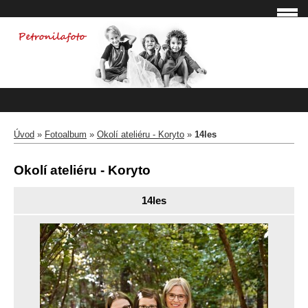
Úvod
»
Fotoalbum
»
Okolí ateliéru - Koryto
»
14les
Okolí ateliéru - Koryto
14les