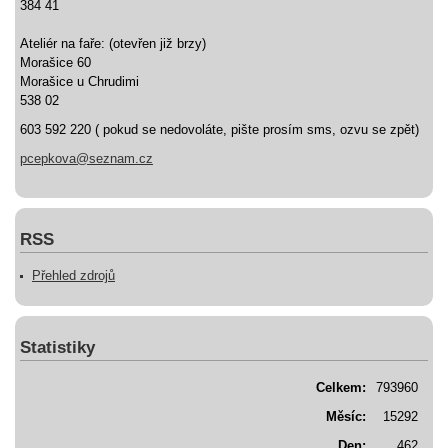
384 41
Ateliér na faře: (otevřen již brzy)
Morašice 60
Morašice u Chrudimi
538 02
603 592 220 ( pokud se nedovoláte, pište prosím sms, ozvu se zpět)
pcepkova@seznam.cz
RSS
Přehled zdrojů
Statistiky
Celkem:
793960
Měsíc:
15292
Den:
462