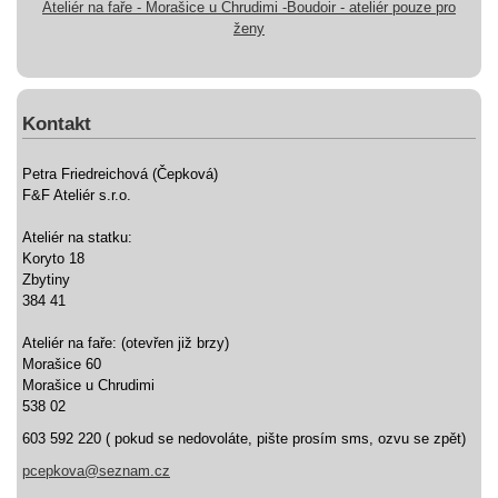
Ateliér na faře - Morašice u Chrudimi -Boudoir - ateliér pouze pro
ženy
Kontakt
Petra Friedreichová (Čepková)
F&F Ateliér s.r.o.
Ateliér na statku:
Koryto 18
Zbytiny
384 41
Ateliér na faře: (otevřen již brzy)
Morašice 60
Morašice u Chrudimi
538 02
603 592 220 ( pokud se nedovoláte, pište prosím sms, ozvu se zpět)
pcepkova@seznam.cz