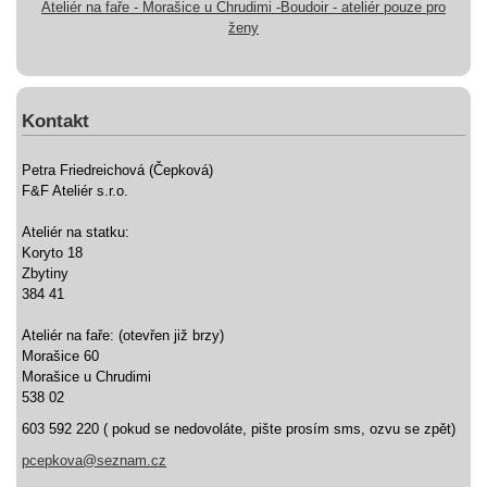
Ateliér na faře - Morašice u Chrudimi -Boudoir - ateliér pouze pro
ženy
Kontakt
Petra Friedreichová (Čepková)
F&F Ateliér s.r.o.
Ateliér na statku:
Koryto 18
Zbytiny
384 41
Ateliér na faře: (otevřen již brzy)
Morašice 60
Morašice u Chrudimi
538 02
603 592 220 ( pokud se nedovoláte, pište prosím sms, ozvu se zpět)
pcepkova@seznam.cz