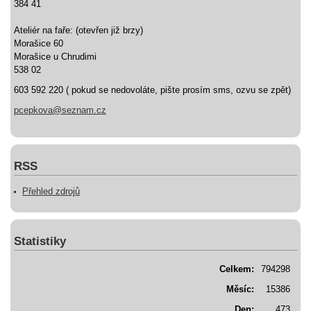
384 41
Ateliér na faře: (otevřen již brzy)
Morašice 60
Morašice u Chrudimi
538 02
603 592 220 ( pokud se nedovoláte, pište prosím sms, ozvu se zpět)
pcepkova@seznam.cz
RSS
Přehled zdrojů
Statistiky
Celkem:
794298
Měsíc:
15386
Den:
473