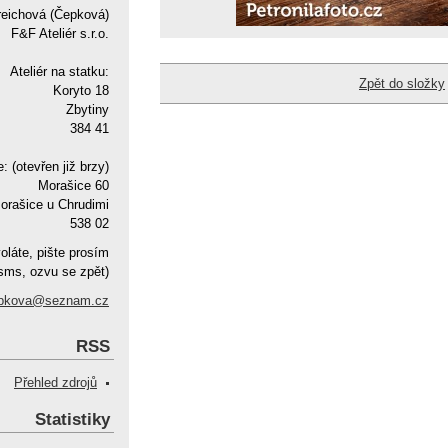
reichová (Čepková)
F&F Ateliér s.r.o.
Ateliér na statku:
Zpět do složky
Koryto 18
Zbytiny
384 41
e: (otevřen již brzy)
Morašice 60
orašice u Chrudimi
538 02
oláte, pište prosím
sms, ozvu se zpět)
pkova@seznam.cz
RSS
Přehled zdrojů
Statistiky