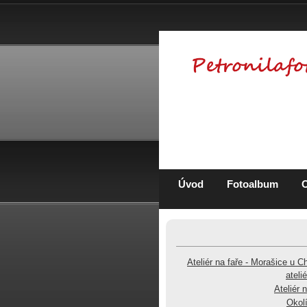
Úvod
Fotoalbum
Ateliér na faře - Morašice u C
ateli
Ateliér 
Okolí