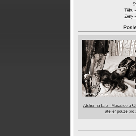
S
Těhu -
Ženy -
Posle
Ateliér na faře - Morašice u C
ateliér pouze pro