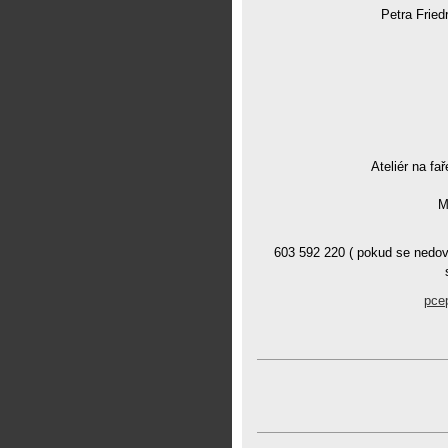
Petra Fried
Ateliér na fař
M
603 592 220 ( pokud se nedov
pce