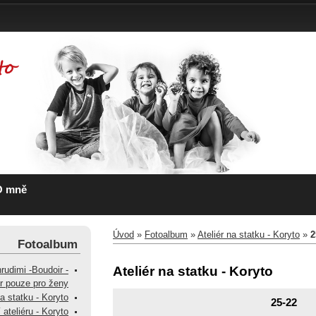
O mně
Úvod
»
Fotoalbum
»
Ateliér na statku - Koryto
»
2
Fotoalbum
Ateliér na statku - Koryto
hrudimi -Boudoir -
ér pouze pro ženy
na statku - Koryto
25-22
 ateliéru - Koryto