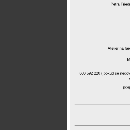
Petra Fried
Ateliér na fař
M
603 592 220 ( pokud se nedov
pce