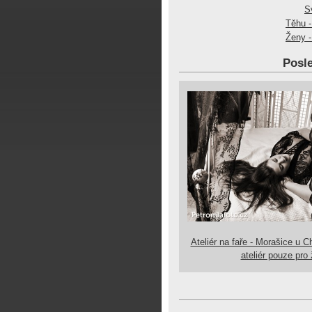
S
Těhu -
Ženy -
Posle
Ateliér na faře - Morašice u C
ateliér pouze pro