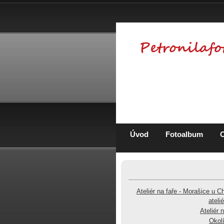
Úvod
Fotoalbum
Ateliér na faře - Morašice u C
ateli
Ateliér 
Okolí