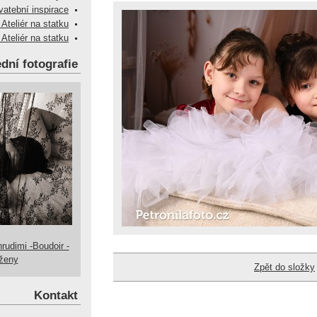
vatební inspirace
 Ateliér na statku
 Ateliér na statku
dní fotografie
hrudimi -Boudoir -
 ženy
Zpět do složky
Kontakt