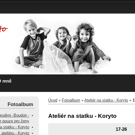
O mně
Úvod
»
Fotoalbum
»
Ateliér na statku - Koryto
»
1
Fotoalbum
Ateliér na statku - Koryto
hrudimi -Boudoir -
ér pouze pro ženy
na statku - Koryto
17-26
 ateliéru - Koryto