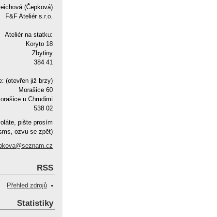
reichová (Čepková)
F&F Ateliér s.r.o.
Ateliér na statku:
Koryto 18
Zbytiny
384 41
e: (otevřen již brzy)
Morašice 60
orašice u Chrudimi
538 02
oláte, pište prosím
sms, ozvu se zpět)
pkova@seznam.cz
RSS
Přehled zdrojů
Statistiky