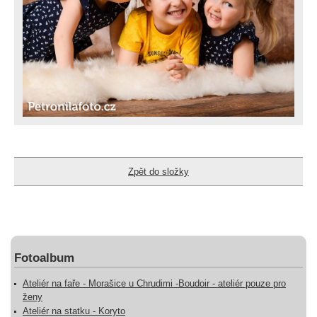
Zpět do složky
Fotoalbum
Ateliér na faře - Morašice u Chrudimi -Boudoir - ateliér pouze pro
ženy
Ateliér na statku - Koryto