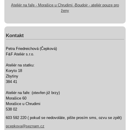
Ateliér na faře - Morašice u Chrudimi -Boudoir - ateliér pouze pro
ženy
Kontakt
Petra Friedreichová (Čepková)
F&F Ateliér s.r.o.
Ateliér na statku:
Koryto 18
Zbytiny
384 41
Ateliér na faře: (otevřen již brzy)
Morašice 60
Morašice u Chrudimi
538 02
603 592 220 ( pokud se nedovoláte, pište prosím sms, ozvu se zpět)
pcepkova@seznam.cz