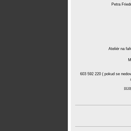
Petra Fried
Ateliér na fař
M
603 592 220 ( pokud se nedov
pce