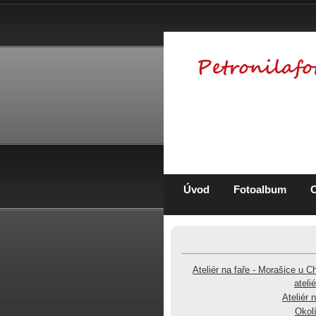
Úvod
Fotoalbum
Ateliér na faře - Morašice u C
ateli
Ateliér 
Okolí