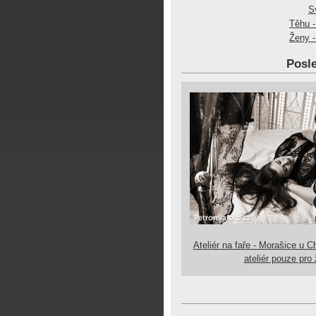
S
Těhu -
Ženy -
Posle
Ateliér na faře - Morašice u C
ateliér pouze pro