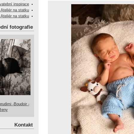
vatební inspirace
 Ateliér na statku
 Ateliér na statku
dní fotografie
hrudimi -Boudoir -
 ženy
Kontakt