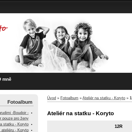
O mně
Úvod
»
Fotoalbum
»
Ateliér na statku - Koryto
»
1
Fotoalbum
Ateliér na statku - Koryto
hrudimi -Boudoir -
ér pouze pro ženy
na statku - Koryto
12R
 ateliéru - Koryto