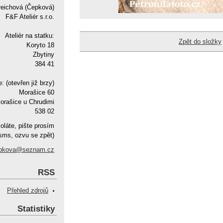
reichová (Čepková)
F&F Ateliér s.r.o.
Ateliér na statku:
Zpět do složky
Koryto 18
Zbytiny
384 41
e: (otevřen již brzy)
Morašice 60
orašice u Chrudimi
538 02
oláte, pište prosím
sms, ozvu se zpět)
pkova@seznam.cz
RSS
Přehled zdrojů
Statistiky