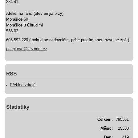
384 41
Ateliér na faře: (otevřen již brzy)
Morašice 60
Morašice u Chrudimi
538 02
603 592 220 ( pokud se nedovoláte, pište prosím sms, ozvu se zpět)
pcepkova@seznam.cz
RSS
Přehled zdrojů
Statistiky
Celkem:
795361
Měsíc:
15530
Den:
419