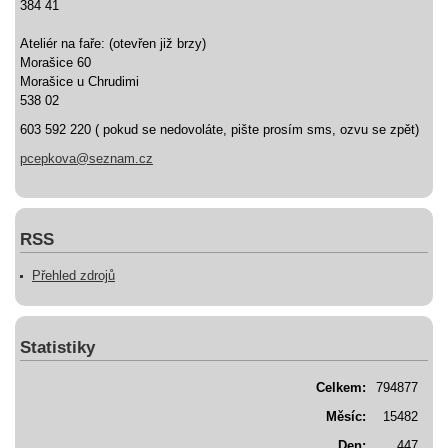
384 41
Ateliér na faře: (otevřen již brzy)
Morašice 60
Morašice u Chrudimi
538 02
603 592 220 ( pokud se nedovoláte, pište prosím sms, ozvu se zpět)
pcepkova@seznam.cz
RSS
Přehled zdrojů
Statistiky
Celkem:
794877
Měsíc:
15482
Den:
447