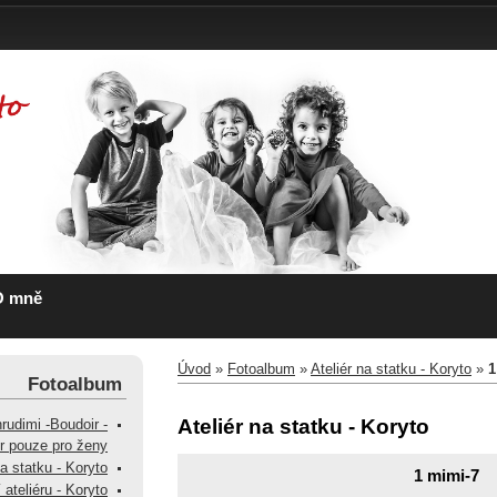
O mně
Úvod
»
Fotoalbum
»
Ateliér na statku - Koryto
»
1
Fotoalbum
Ateliér na statku - Koryto
hrudimi -Boudoir -
ér pouze pro ženy
na statku - Koryto
1 mimi-7
 ateliéru - Koryto