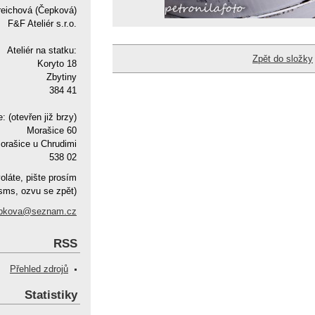
reichová (Čepková)
F&F Ateliér s.r.o.
Ateliér na statku:
Zpět do složky
Koryto 18
Zbytiny
384 41
e: (otevřen již brzy)
Morašice 60
orašice u Chrudimi
538 02
oláte, pište prosím
sms, ozvu se zpět)
pkova@seznam.cz
RSS
Přehled zdrojů
Statistiky