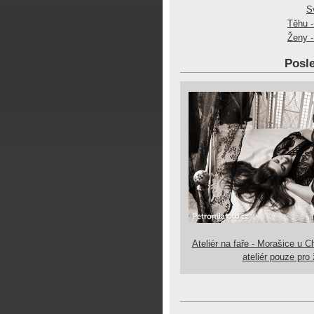
S
Těhu -
Ženy -
Posle
Ateliér na faře - Morašice u C
ateliér pouze pro