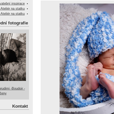
vatební inspirace
 Ateliér na statku
 Ateliér na statku
dní fotografie
hrudimi -Boudoir -
 ženy
Kontakt