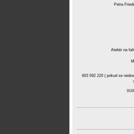
Petra Fried
Ateliér na fař
M
603 592 220 ( pokud se nedov
pce