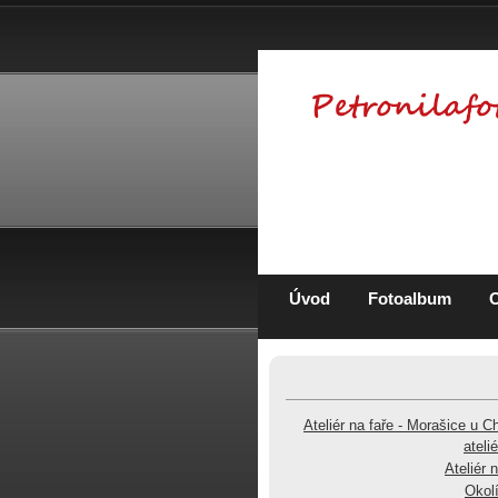
Úvod
Fotoalbum
Ateliér na faře - Morašice u C
ateli
Ateliér 
Okolí