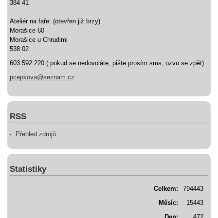
384 41
Ateliér na faře: (otevřen již brzy)
Morašice 60
Morašice u Chrudimi
538 02
603 592 220 ( pokud se nedovoláte, pište prosím sms, ozvu se zpět)
pcepkova@seznam.cz
RSS
Přehled zdrojů
Statistiky
Celkem:
794443
Měsíc:
15443
Den:
472