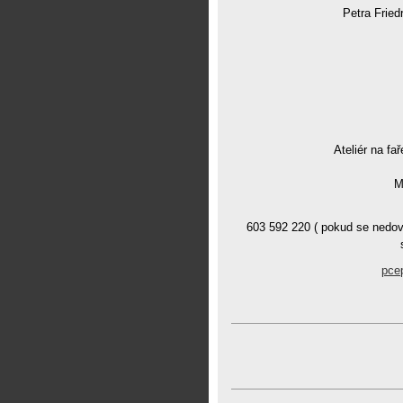
Petra Fried
Ateliér na fař
M
603 592 220 ( pokud se nedov
pce