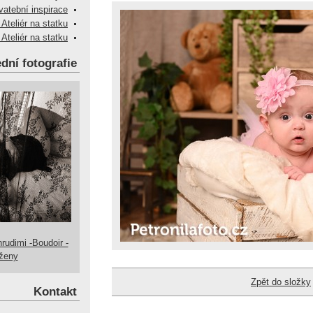
vatební inspirace
 Ateliér na statku
 Ateliér na statku
dní fotografie
hrudimi -Boudoir -
 ženy
Zpět do složky
Kontakt