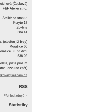
reichová (Čepková)
F&F Ateliér s.r.o.
Ateliér na statku:
Koryto 18
Zbytiny
384 41
e: (otevřen již brzy)
Morašice 60
orašice u Chrudimi
538 02
oláte, pište prosím
sms, ozvu se zpět)
pkova@seznam.cz
RSS
Přehled zdrojů
Statistiky