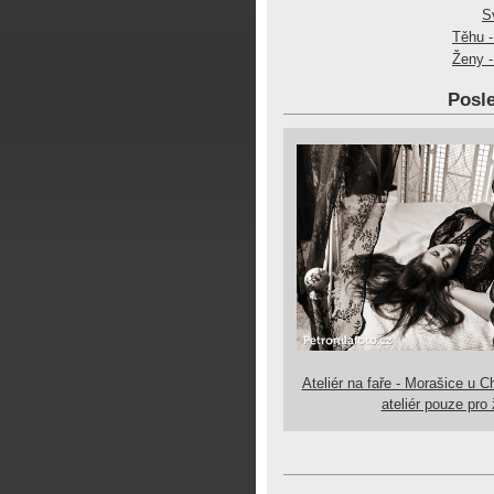
S
Těhu -
Ženy -
Posle
Ateliér na faře - Morašice u C
ateliér pouze pro