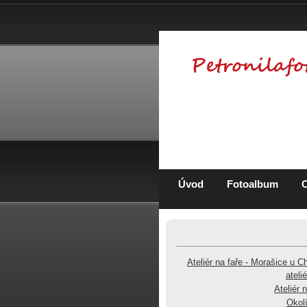
Úvod
Fotoalbum
Ateliér na faře - Morašice u C
ateli
Ateliér 
Okolí