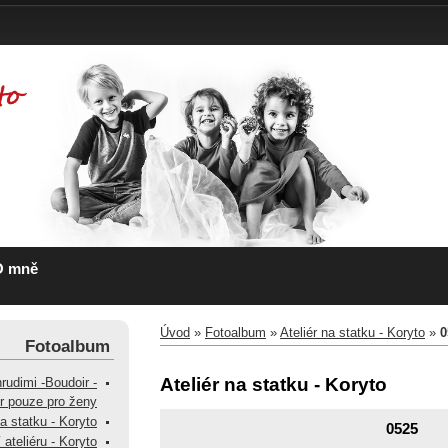
O mně
Úvod
»
Fotoalbum
»
Ateliér na statku - Koryto
»
0
Fotoalbum
Ateliér na statku - Koryto
hrudimi -Boudoir -
ér pouze pro ženy
na statku - Koryto
0525
 ateliéru - Koryto