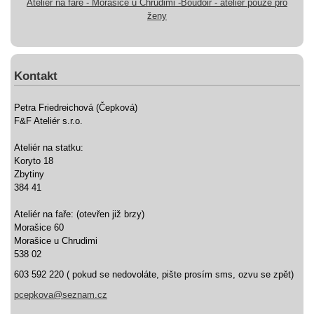
Ateliér na faře - Morašice u Chrudimi -Boudoir - ateliér pouze pro
ženy
Kontakt
Petra Friedreichová (Čepková)
F&F Ateliér s.r.o.
Ateliér na statku:
Koryto 18
Zbytiny
384 41
Ateliér na faře: (otevřen již brzy)
Morašice 60
Morašice u Chrudimi
538 02
603 592 220 ( pokud se nedovoláte, pište prosím sms, ozvu se zpět)
pcepkova@seznam.cz