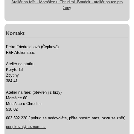
Ateliér na faře - Morašice u Chrudimi -Boudoir - ateliér pouze pro
ženy
Kontakt
Petra Friedreichová (Čepková)
F&F Ateliér s.r.o.
Ateliér na statku:
Koryto 18
Zbytiny
384 41
Ateliér na faře: (otevřen již brzy)
Morašice 60
Morašice u Chrudimi
538 02
603 592 220 ( pokud se nedovoláte, pište prosím sms, ozvu se zpět)
pcepkova@seznam.cz