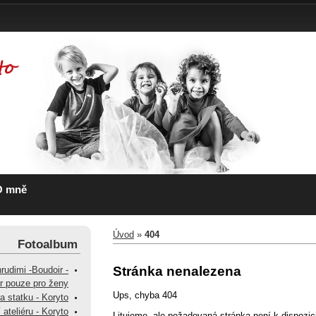
O mně
Úvod
»
404
Fotoalbum
Stránka nenalezena
hrudimi -Boudoir -
ér pouze pro ženy
Ups, chyba 404
na statku - Koryto
 ateliéru - Koryto
Litujeme, ale požadovaná stránka není k dispozic