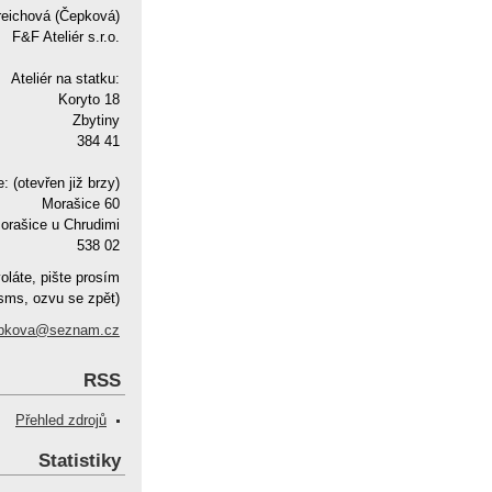
reichová (Čepková)
F&F Ateliér s.r.o.
Ateliér na statku:
Koryto 18
Zbytiny
384 41
e: (otevřen již brzy)
Morašice 60
orašice u Chrudimi
538 02
oláte, pište prosím
sms, ozvu se zpět)
pkova@seznam.cz
RSS
Přehled zdrojů
Statistiky