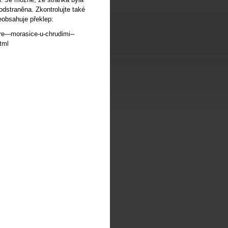
odstraněna. Zkontrolujte také
eobsahuje překlep:
re---morasice-u-chrudimi--
tml