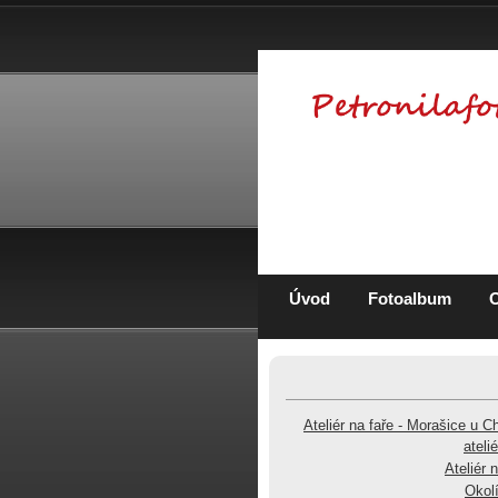
Úvod
Fotoalbum
Ateliér na faře - Morašice u C
ateli
Ateliér 
Okolí