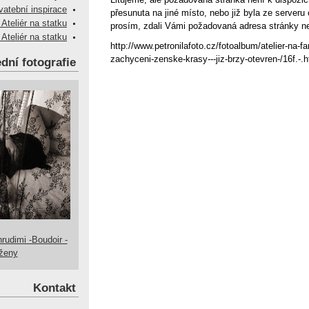
vatební inspirace
přesunuta na jiné místo, nebo již byla ze serveru 
 Ateliér na statku
prosím, zdali Vámi požadovaná adresa stránky n
 Ateliér na statku
http://www.petronilafoto.cz/fotoalbum/atelier-na-fa
zachyceni-zenske-krasy---jiz-brzy-otevren-/16f.-.h
dní fotografie
hrudimi -Boudoir -
 ženy
Kontakt