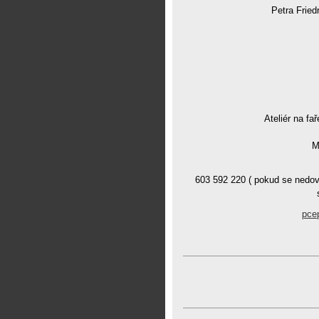
Petra Fried
Ateliér na fař
M
603 592 220 ( pokud se nedov
pce