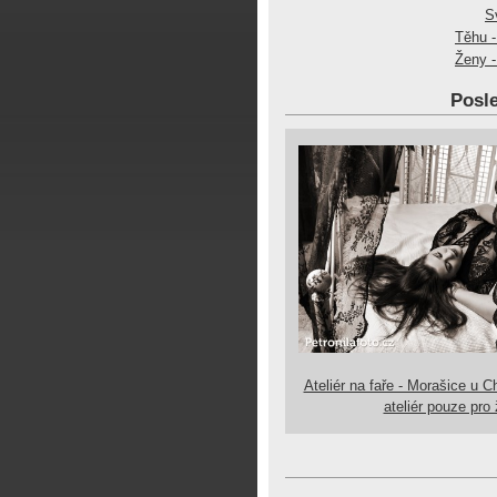
S
Těhu -
Ženy -
Posle
Ateliér na faře - Morašice u C
ateliér pouze pro